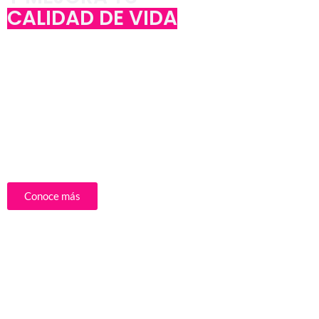
CALIDAD DE VIDA
En tan sólo 12 meses podrás obtener herramientas para
superar tus miedos, expandir tus límites, tomarás
conciencia de lo que eres capaz en tu vida y crearás un
futuro lleno de oportunidades.
Lograrás mejorar la calidad de tus relaciones y los
resultados en tu vida.
Conoce más